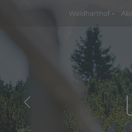
Waldharthof
Abi