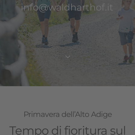
info@waldharthof.it
info@waldharthof.it
info@waldharthof.it
info@waldharthof.it
3
Primavera dell’Alto Adige
Tempo di fioritura sul