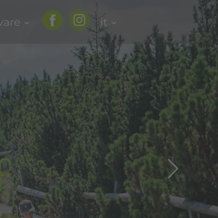
vare
it