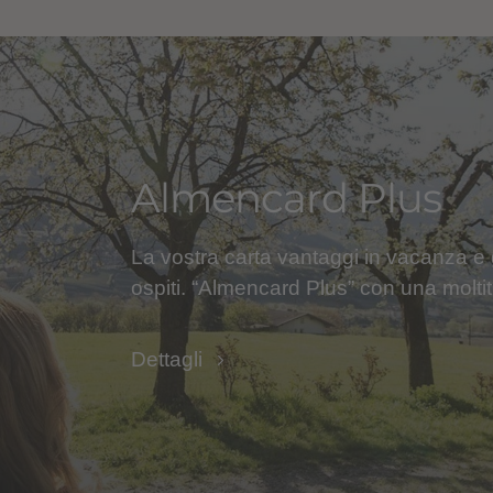
Almencard Plus
La vostra carta vantaggi in vacanza e gr
ospiti. “Almencard Plus” con una moltit
Dettagli