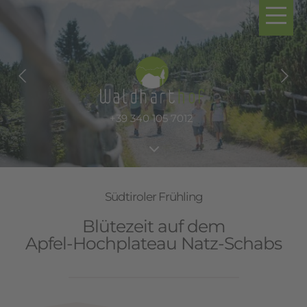
+39 340 105 7012
+39 340 105 7012
+39 340 105 7012
+39 340 105 7012
3
Südtiroler Frühling
Blütezeit auf dem
Apfel-Hochplateau Natz-Schabs