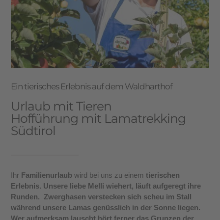
Ein tierisches Erlebnis auf dem Waldharthof
Urlaub mit Tieren
Hofführung mit Lamatrekking
Südtirol
Ihr
Familienurlaub
wird bei uns zu einem
tierischen
Erlebnis. Unsere liebe Melli wiehert, läuft aufgeregt ihre
Runden.
Zwerghasen
verstecken sich scheu im Stall
während unsere
Lamas
genüsslich in der Sonne liegen.
Wer aufmerksam lauscht hört ferner das Grunzen der