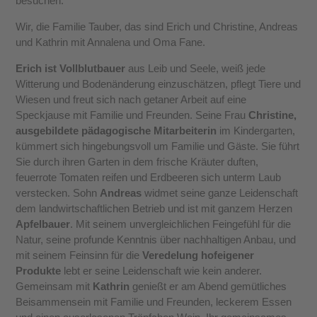
besuchen.
Wir, die Familie Tauber, das sind Erich und Christine, Andreas
und Kathrin mit Annalena und Oma Fane.
Erich ist Vollblutbauer
aus Leib und Seele, weiß jede
Witterung und Bodenänderung einzuschätzen, pflegt Tiere und
Wiesen und freut sich nach getaner Arbeit auf eine
Speckjause mit Familie und Freunden. Seine Frau
Christine,
ausgebildete pädagogische Mitarbeiterin
im Kindergarten,
kümmert sich hingebungsvoll um Familie und Gäste. Sie führt
Sie durch ihren Garten in dem frische Kräuter duften,
feuerrote Tomaten reifen und Erdbeeren sich unterm Laub
verstecken. Sohn
Andreas
widmet seine ganze Leidenschaft
dem landwirtschaftlichen Betrieb und ist mit ganzem Herzen
Apfelbauer
. Mit seinem unvergleichlichen Feingefühl für die
Natur, seine profunde Kenntnis über nachhaltigen Anbau, und
mit seinem Feinsinn für die
Veredelung hofeigener
Produkte
lebt er seine Leidenschaft wie kein anderer.
Gemeinsam mit
Kathrin
genießt er am Abend gemütliches
Beisammensein mit Familie und Freunden, leckerem Essen