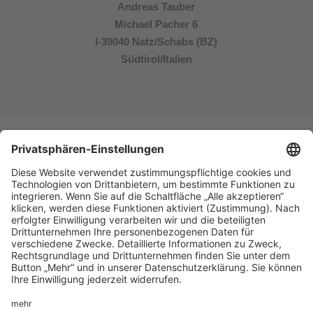
Andreas Tauber
Michael Pacher 6
I-39040 Natz/Schabs (BZ)
Südtirol/Italien
© Waldharthof
Lage & Anreise
Bewertungen
Bildergalerie
Social Wall
Events
Wetter