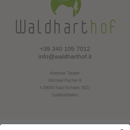
+39 340 105 7012
info@waldharthof.it
Andreas Tauber
Michael Pacher 6
I-39040 Natz/Schabs (BZ)
Südtirol/Italien