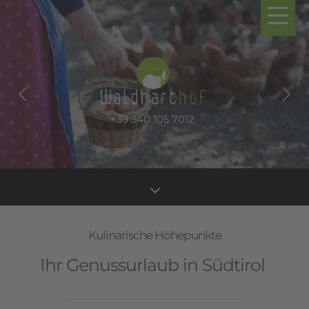
+39 340 105 7012
+39 340 105 7012
+39 340 105 7012
+39 340 105 7012
3
Kulinarische Höhepunkte
Ihr Genussurlaub in Südtirol